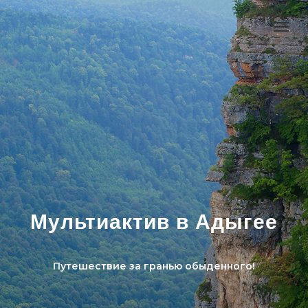
Мультиактив в Адыгее
Путешествие за гранью обыденного!