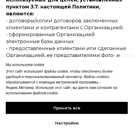
пунктом 3.7. настоящей Политики,
являются:
- договоры/копии договоров, заключенных
клиентами и контрагентами с Организацией;
- сформированные Организацией
электронные базы данных;
- предоставленные клиентами или сделанные
Организацией, ее представителями фото- и
видеоизображения во время предоставления
Мы используем cookie
Организацией услуг.
Этот сайт использует файлы cookie, чтобы обеспечить более
3.8. Конфиденциальная персональная
удобный и персонализированный просмотр. Файлы cookies
информация субъектов персональных
обрабатываются с помощью метрической программы -
Яндекс.Метрика. Используя этот сайт, вы даете нам согласие на
данных, указанных в подпункте 2.4.5. пункта
использование файлов cookie.
2 настоящей Политики, обрабатывается в
целях:
Принять все
- сбора статистической информации о
действиях и функциях, которые больше всего
Настройки
интересуют пользователей Сайте, с целью
обеспечения лучшего и более